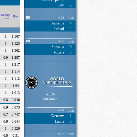
Italy
2
Коэфф.
Итог
total
# 26
11
лиги
Armenia
4
Iceland
2
1
1.567
total
# 25
9
1
1.523
Slovakia
6
1
1.362
Russia
3
0.9
1.287
1
1.217
1
1.114
1
1.112
1
1.04
1
1.013
WC26
7-th round
0.8
0.946
0.8
0.873
total
# 28
0.7
0.747
Germany
1
Latvia
8
0.8
0.644
1
0.526
total
# 27
0.8
0.51