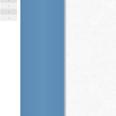
-
-
-