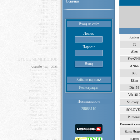
Ссылки
Finland - 2018
Finland - 2017
China - 2016
China - 2015
Italy - 2014
China - 2013
Armenia - 2012
Вход на сайт
Switzerland - 2011
Iceland - 2010
Логин:
Switzerland - 2009
Kniker
Czech Rep. - 2008
Czech Rep. - 2007
Armenia - 2006
TJ
Пароль:
Italy - 2005
Alex
FerzZH
КУБОК ЧЕМПИОНОВ
AN66
Анахайм
- 2025
(Rus)
Canucks
- 2024
(N.A.)
Bob
Трактор
- 2023
(Rus)
Kings
- 2022
(N.A.)
Забыли пароль?
Efim
Coyotes
- 2021
(N.A.)
Дизель
- 2020
(Rus)
Регистрация
Анахайм
- 2019
Diz-58
(Rus)
Penguins
- 2018
(N.A.)
Flyers
- 2017
Vik161
(N.A.)
Penguins
- 2016
(N.A.)
Филадельфия
- 2015
Посещаемость
(Rus)
Solovey 
Сан-Хоcе
- 2014
(Rus)
Panthers
- 2013
28083119
(N.A.)
SOLOV
Трактор
- 2012
(Rus)
Динамо Мн
- 2011
(Blr)
Pumene
Анахайм
- 2010
(Rus)
ХВ-71
- 2009
(Blr)
Вольный кам
Сан-Хоcе
- 2008
(Rus)
Анахайм
- 2007
(Rus)
Конь Люд
master