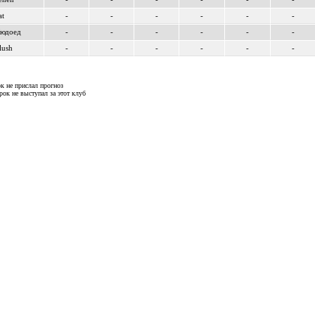
at
-
-
-
-
-
-
Людоед
-
-
-
-
-
-
lush
-
-
-
-
-
-
к не прислал прогноз
рок не выступал за этот клуб