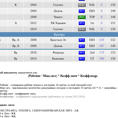
К
2004
Coyotes
NAL
0
150
(N.A.)
2004
Дизель
EKS
0
149
RUS
2008
Чикаго
TOP
0
148
(BLR)
n
А
2012
ХК Харьков
1st
0
151
RUS
h
2024
Coyotes
NAL
0
150
(N.A.)
Вратари
o
Вр, А
2008
Кристалл Эл
EKS
219
152
RUS
Вр, К
2006
Дизель
EKS
187
149
RUS
Вр
2016
Флорида
2nd
170
153
RUS
Вр
2014
Казахмыс
CT
166
150
RUS
ый показатель
определяется как:
(
Рейтинг
/
Макс.исх
) *
Коэфф.лиги
*
Коэфф.подр.
Рейтинг - суммарным рейтинг игрока в последних 10 матчах за свой текущий клуб
Макс.исх - максимальное количество разыгранных исходов в последних 10 матчах (10 * 15 + овертаймы 
матчи);
Коэфф.лиги - коэффициент лиги;
Коэфф.подр.
- коэффициент подразделения (действовал до сезона 2015/2016)
циент лиги:
ЭКСТРАЛИГА, ТОПЛИГА, СЕВЕРОАМЕРИКАНСКАЯ ЛИГА -
1.0
;
1-я Лига -
0.9
;
2-я Лига -
0.8
;