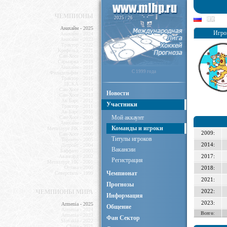
ЧЕМПИОНЫ
2025 / 26
Анахайм - 2025
Игро
Анахайм - 2024
Анахайм - 2023
Трактор - 2022
Крефельд - 2021
Сан-Хосе - 2020
Сарыарка - 2019
Анахайм - 2018
C 1999 года
Филадельфия - 2017
Трактор - 2016
ЦСКА - 2015
Сан-Хосе - 2014
Новости
Сан-Хосе - 2013
Ак Барс - 2012
Участники
Трактор - 2011
Ак-Барс - 2010
Мой аккаунт
Сан-Хосе - 2009
Анахайм - 2008
Команды и игроки
Металлург НК - 2007
2009:
Сан-Хосе - 2006
Титулы игроков
Торонто - 2005
2014:
Детройт - 2004
Вакансии
Баффало - 2003
2017:
Авангард - 2002
Регистрация
Металлург НК - 2001
Оттава - 2000
2018:
Чемпионат
Северсталь - 1999
2021:
Прогнозы
2022:
ЧЕМПИОНЫ МИРА
Информация
2023:
Armenia - 2025
Общение
Armenia - 2024
Всего
:
Armenia - 2023
Фан Сектор
Slovakia - 2022
China - 2021