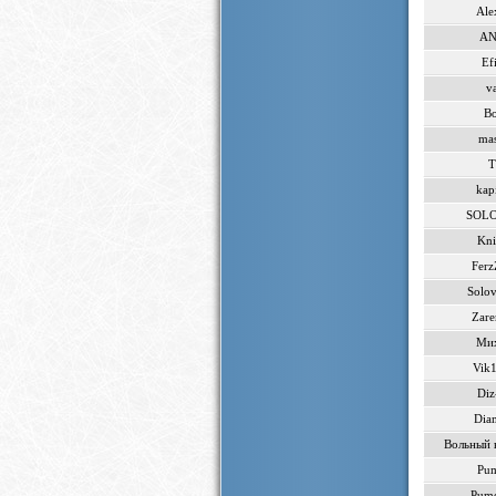
Ale
AN
Ef
v
B
mas
T
kap
SOL
Kni
Fer
Solov
Zar
Ми
Vik
Diz
Dia
Вольный 
Pu
Pum