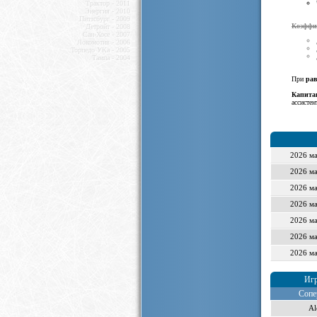
Трактор - 2011
Энергия - 2010
Питтсбург - 2009
Коэффи
Детройт - 2008
Сан-Хосе - 2007
Локомотив - 2006
Торпедо УКа - 2005
Тампа - 2004
При
рав
Капита
ассистен
2026 ма
2026 ма
2026 ма
2026 ма
2026 ма
2026 ма
2026 ма
Иг
Сопе
Al