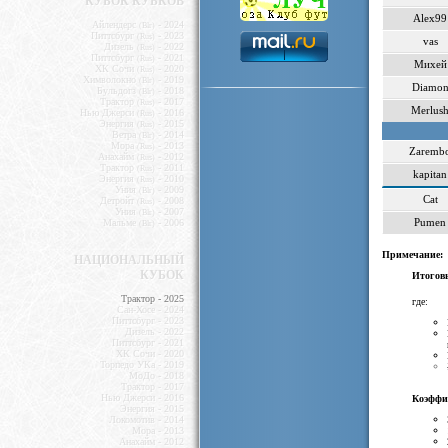
КУБОК КУБКОВ
Alex99
Айлендерс
- 2024
(Blr)
Питтсбург
- 2023
(Rus)
vas
Дизель
- 2022
(Rus)
Питтсбург
- 2021
(Rus)
Михей
ХК Сочи
- 2020
(Rus)
Химволокно
- 2019
(Blr)
Diamo
Бульдогз
- 2018
(Blr)
Трактор
- 2017
(Rus)
Merlus
Нью Джерси
- 2016
(Rus)
Энергия
- 2015
(Rus)
Ветра
- 2014
(Blr)
Мора
- 2013
(Rus)
Zaremb
Анахайм
- 2012
(Rus)
Трактор
- 2011
(Rus)
kapitan
Энергия
- 2010
(Rus)
Уния
- 2009
(Blr)
Cat
Детройт
- 2008
(Rus)
Уния
- 2007
(Blr)
Pumen
Мальме
- 2006
(Blr)
Примечание:
НАЦИОНАЛЬНЫЙ
КУБОК
Итогов
Трактор - 2025
где:
Сан-Хосе - 2024
Питтсбург - 2023
Дизель - 2022
Питтсбург - 2021
ХК Сочи - 2020
Торпедо УКа - 2019
МоДо - 2018
Трактор - 2017
Нью Джерси - 2016
Коэффи
Энергия - 2015
Локомотив - 2014
Мора - 2013
Анахайм - 2012