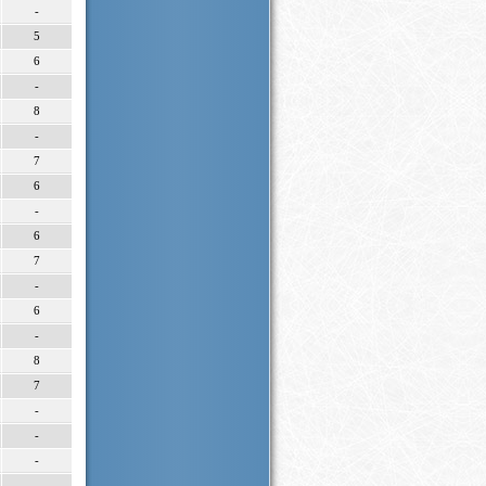
-
5
6
-
8
-
7
6
-
6
7
-
6
-
8
7
-
-
-
-