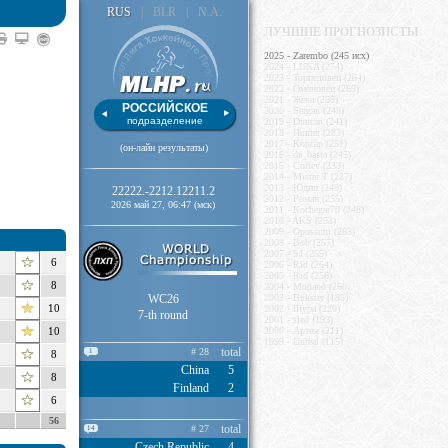
RUS
|
BLR
|
N.A.
ЛУЧШИЕ ПРОГНОЗИСТЫ
2025 - Zarembo (245 исх)
2024 - LUKA (274)
2023 - Торпедовец (264)
2022 - Омоновец (269)
2021 - Жека (259)
РОССИЙСКОЕ
2020 - Sergan (248)
подразделение
2019 - Duncan (241)
2018 - Hunter (283)
2017 - Корсар (251)
(он-лайн результаты)
2016 - da_basta (245)
2015 - Coffey (233)
2014 - Mister T (237)
2013 - Юдин (249)
22222.-2212.12211.2
2012 - Роман (255)
2026 май 27, 06:47 (мск)
2011 - Kochegar70 (248)
2010 - AKS (253)
2009 - Opossum (263)
2008 - Bob (257)
2007 - SJ (255)
6
2006 - Rid (264)
2005 - Rid (256)
8
2004 - Modano (260)
WC26
2003 - Bukster (185)
10
2002 - IIIypa (220)
7-th round
2001 - sled (193)
10
2000 - Артем (211)
1999 - Unreal (115)
total
# 28
1
8
China
5
8
Finland
2
6
56
total
# 27
14
Czech Republic
4