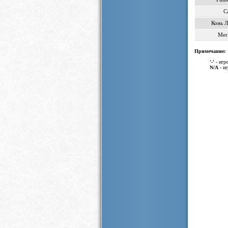
C
Конь 
Mer
Примечание:
'-'
- игро
N/A
- иг