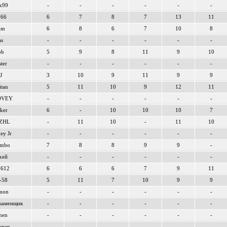
x99
-
-
-
-
-
-
66
6
7
8
7
13
11
im
6
8
6
7
10
8
as
-
-
-
-
-
-
ob
5
9
8
11
9
10
ter
-
-
-
-
-
-
J
3
10
9
11
9
9
itan
5
11
10
9
12
11
OVEY
-
-
-
-
-
-
ker
6
-
10
10
10
7
zZHL
-
11
10
-
11
10
ey Jr
-
-
-
-
-
-
embo
7
8
8
9
9
-
хей
-
-
-
-
-
-
1612
6
6
6
7
9
11
-58
5
11
7
10
9
9
mon
-
-
-
-
-
-
каменщик
-
-
-
-
-
-
men
-
-
-
-
-
-
enen
-
-
-
-
-
-