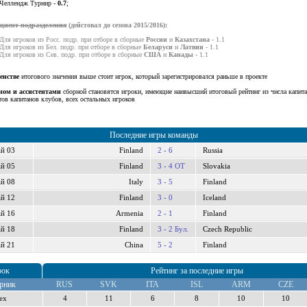
Челлендж Турнир -
0.7
;
циент подразделения
(дейстовал до сезона 2015/2016):
Для игроков из Росс. подр. при отборе в сборные
России
и
Казахстана
- 1.1
Для игроков из Бел. подр. при отборе в сборные
Беларуси
и
Латвии
- 1.1
Для игроков из Сев. подр. при отборе в сборные
США
и
Канады
- 1.1
енстве
итогового значения выше стоит игрок, который зарегистрировался раньше в проекте
ном и ассистентами
сборной становятся игроки, имеющие наивысший итоговый рейтинг из числа капита
тов капитанов клубов, всех остальных игроков
Последние игры команды
й 03
Finland
2 - 6
Russia
й 05
Finland
3 - 4 ОТ
Slovakia
й 08
Italy
3 - 5
Finland
й 12
Finland
3 - 0
Iceland
й 16
Armenia
2 - 1
Finland
й 18
Finland
3 - 2 Бул.
Czech Republic
й 21
China
5 - 2
Finland
рок
Рейтинг за последние игры
рник
RUS
SVK
ITA
ISL
ARM
CZE
ex
4
11
6
8
10
10