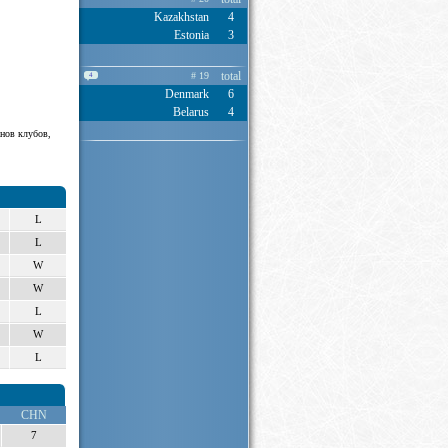
Kazakhstan
4
Estonia
3
total
# 19
4
Denmark
6
Belarus
4
нов клубов,
L
L
W
W
L
W
L
CHN
7