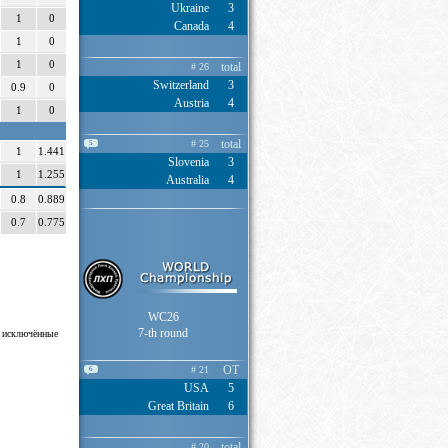
Ukraine
3
1
0
Canada
4
1
0
1
0
total
# 26
Switzerland
3
0.9
0
Austria
4
1
0
total
# 25
5
1
1.441
Slovenia
3
1
1.255
Australia
4
0.8
0.889
0.7
0.775
WC26
7-th round
- исключённые
OT
# 21
6
USA
5
Great Britain
6
total
# 20