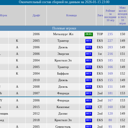
Окончательный состав сборной по данным на 2026-01-15 23:00
Макс
Рейтинг
кол-во
за
исходов
Игрок
Драфт
Команда
Лига
последние
в посл.
10 игр
10
играх
Полевые игроки
2006
Металлург Жл
TOP
235
150
(BLR)
К
2005
Трактор
EKS
227
149
RUS
А
2006
Дизель
EKS
203
149
RUS
L
А
2006
Энергия
1st
216
151
RUS
К
2004
Кристалл Эл
EKS
185
152
RUS
А
2005
Трактор
EKS
166
149
RUS
К
2004
Баффало
EKS
169
152
RUS
2010
Дизель
EKS
155
149
RUS
2
А
2008
Дизель
EKS
151
149
RUS
Jr
А
2007
Флорида
2nd
181
153
RUS
EY
А
2006
Флорида
2nd
167
153
RUS
n
А
2015
Казахмыс
CT
160
150
RUS
енщик
2012
Даллас
2nd
120
149
RUS
оед
2018
Кристалл Эл
EKS
80
152
RUS
А
2005
Северсталь
2nd
95
149
RUS