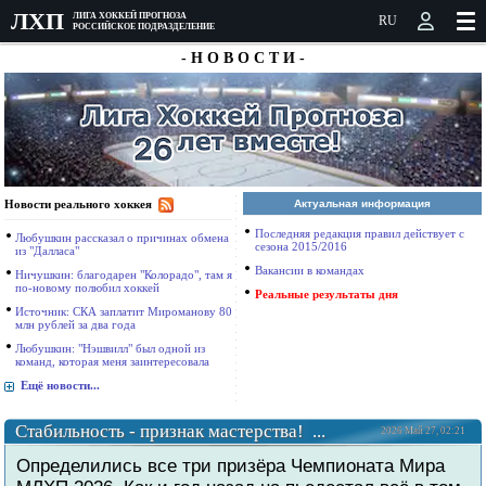
ЛXП
ЛИГА ХОККЕЙ ПРОГНОЗА
РОССИЙСКОЕ ПОДРАЗДЕЛЕНИЕ
- Н О В О С Т И -
Новости реального хоккея
Актуальная информация
Последняя редакция правил действует с
Любушкин рассказал о причинах обмена
сезона 2015/2016
из "Далласа"
Вакансии в командах
Ничушкин: благодарен "Колорадо", там я
по-новому полюбил хоккей
Реальные результаты дня
Источник: СКА заплатит Мироманову 80
млн рублей за два года
Любушкин: "Нэшвилл" был одной из
команд, которая меня заинтересовала
Ещё новости...
Стабильность - признак мастерства! ...
2026 Май 27, 02:21
Определились все три призёра Чемпионата Мира