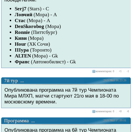
Serj7
(Stars) - C
Ловчий
(Мора) - A
Стас
(Мора) - A
DenSkorobog
(Мора)
Ronnie
(Питтсбург)
Киви
(Мора)
Hour
(ХК Сочи)
IIIypa
(Торонто)
ALTEN
(Мора) - Gk
Франс
(Автомобилист) - Gk
комментарии: 0
|
+
1
|
-
1
7й тур ...
2026 Май 19, 23:20
Опубликована программа на 7й тур Чемпионата
Мира МЛХП, матчи стартуют 21го мая в 18-00 по
московскому времени.
комментарии: 0
|
+
0
|
-
0
Программа ...
2026 Май 17, 09:01
Опубликована программа на 6й тур Чемпионата