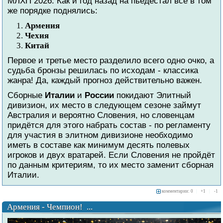
МЛХП 2026. Как и год назад на пьедестал всё в том
же порядке поднялись:
Армения
Чехия
Китай
Первое и третье место разделило всего одно очко, а
судьба бронзы решилась по исходам - классика
жанра! Да, каждый прогноз действительно важен.
Сборные
Италии
и
России
покидают Элитный
дивизион, их место в следующем сезоне займут
Австралия и вероятно Словения, но словенцам
придётся для этого набрать состав - по регламенту
для участия в элитном дивизионе необходимо
иметь в составе как минимум десять полевых
игроков и двух вратарей. Если Словения не пройдёт
по данным критериям, то их место заменит сборная
Италии.
комментарии: 0
|
+
1
|
-
1
Армения - Чемпион! ...