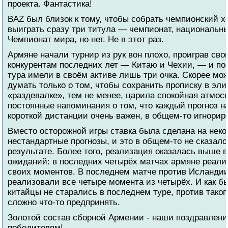
проекта. Фантастика!
BAZ был близок к тому, чтобы собрать чемпионский хе
выиграть сразу три титула — чемпионат, национальн
Чемпионат мира, но нет. Не в этот раз.
Армяне начали турнир из рук вон плохо, проиграв св
конкурентам последних лет — Китаю и Чехии, — и пос
тура имели в своём активе лишь три очка. Скорее мо
думать только о том, чтобы сохранить прописку в эли
«раздевалке», тем не менее, царила спокойная атмос
постоянные напоминания о том, что каждый прогноз н
короткой дистанции очень важен, в общем-то игнорир
Вместо осторожной игры ставка была сделана на нек
нестандартные прогнозы, и это в общем-то не сказало
результате. Более того, реализация оказалась выше 
ожиданий: в последних четырёх матчах армяне реал
своих моментов. В последнем матче против Исланди
реализовали все четыре момента из четырёх. И как б
китайцы не старались в последнем туре, против таког
сложно что-то предпринять.
Золотой состав сборной Армении - наши поздравлени
победителям!