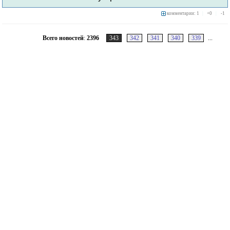
комментарии: 1
|
+
0
|
-
1
Всего новостей
:
2396
343
342
341
340
339
...