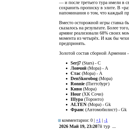
— и после третьего тура имели в с
сохранить прописку в элите. В «ра
напоминания о том, что каждый пр
Вместо осторожной игры ставка бы
сказалось на результате. Более то
армяне реализовали 68% своих мом
момента из четырёх. И как бы чехи
предпринять.
Золотой состав сборной Армении -
Serj7
(Stars) - C
Ловчий
(Мора) - A
Стас
(Мора) - A
DenSkorobog
(Мора)
Ronnie
(Питтсбург)
Киви
(Мора)
Hour
(ХК Сочи)
IIIypa
(Торонто)
ALTEN
(Мора) - Gk
Франс
(Автомобилист) - Gk
комментарии: 0
|
+
1
|
-
1
2026 Май 19, 23:20
7й тур ...