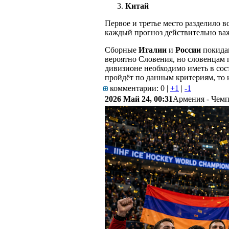
Китай
Первое и третье место разделило вс
каждый прогноз действительно ва
Сборные
Италии
и
России
покидаю
вероятно Словения, но словенцам п
дивизионе необходимо иметь в сос
пройдёт по данным критериям, то 
комментарии: 0
|
+
1
|
-
1
2026 Май 24, 00:31
Армения - Чемп