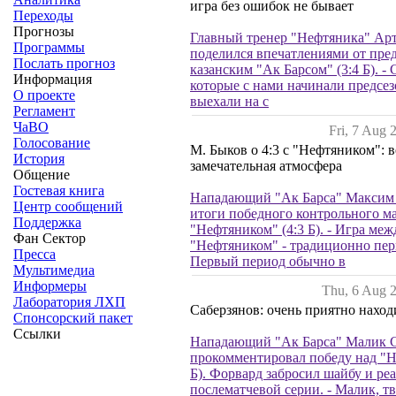
игра без ошибок не бывает
Переходы
Прогнозы
Главный тренер "Нефтяника" Ар
Программы
поделился впечатлениями от пред
Послать прогноз
казанским "Ак Барсом" (3:4 Б). - 
Информация
которые с нами начинали предсе
О проекте
выехали на с
Регламент
ЧаВО
Fri, 7 Aug 
Голосование
М. Быков о 4:3 с "Нефтяником": 
История
замечательная атмосфера
Общение
Гостевая книга
Нападающий "Ак Барса" Максим
Центр сообщений
итоги победного контрольного ма
Поддержка
"Нефтяником" (4:3 Б). - Игра ме
Фан Сектор
"Нефтяником" - традиционно перв
Пресса
Первый период обычно в
Мультимедиа
Информеры
Thu, 6 Aug 
Лаборатория ЛХП
Саберзянов: очень приятно наход
Спонсорский пакет
Ссылки
Нападающий "Ак Барса" Малик С
прокомментировал победу над "Н
Б). Форвард забросил шайбу и реа
послематчевой серии. - Малик, тв