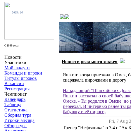
- Н О В О С Т И -
2025 / 26
C 1999 года
Новости
Новости реального хоккея
Участники
Мой аккаунт
Команды и игроки
Яшкин: когда приезжал в Омск, б
Титулы игроков
снаряжала пирожками в дорогу
Вакансии
Регистрация
Нападающий "Шанхайских Драк
Чемпионат
Яшкин рассказал о своей бабушке
Календарь
Омске. - Ты родился в Омске, но 
Таблица
переехал. В интервью ранее ты р
Статистика
бабушку и её пироги,
Сборная тура
Игроки месяца
Fri, 7 Aug 
Обзор тура
Тренер "Нефтяника" о 3:4 с "Ак Б
Аналитика