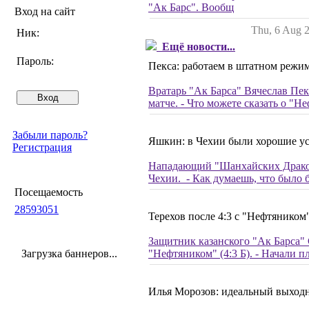
"Ак Барс". Вообщ
Вход на сайт
Thu, 6 Aug 
Ник:
Ещё новости...
Пароль:
Пекса: работаем в штатном режим
Вратарь "Ак Барса" Вячеслав Пек
матче. - Что можете сказать о "
Забыли пароль?
Яшкин: в Чехии были хорошие усл
Регистрация
Нападающий "Шанхайских Драконо
Чехии. - Как думаешь, что было б
Посещаемость
28593051
Терехов после 4:3 с "Нефтяником"
Защитник казанского "Ак Барса" 
Загрузка баннеров...
"Нефтяником" (4:3 Б). - Начали п
Илья Морозов: идеальный выходн